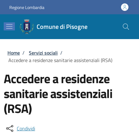
Salta al contenuto principale
Skip to footer content
Regione Lombardia
Comune di Pisogne
Briciole di pane
Home
/
Servizi sociali
/
Accedere a residenze sanitarie assistenziali (RSA)
Accedere a residenze
sanitarie assistenziali
(RSA)
Condividi