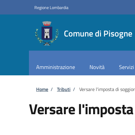
Salta al contenuto principale
Skip to footer content
Regione Lombardia
Comune di Pisogne
Amministrazione
Novità
Servizi
Briciole di pane
Home
/
Tributi
/
Versare l'imposta di soggior
Versare l'imposta