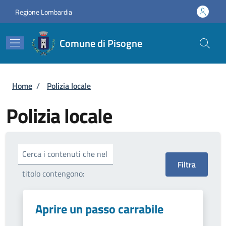
Salta al contenuto principale
Skip to footer content
Regione Lombardia
Comune di Pisogne
Briciole di pane
Home
/
Polizia locale
Polizia locale
Cerca i contenuti che nel
titolo contengono:
Aprire un passo carrabile