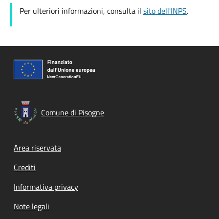
Per ulteriori informazioni, consulta il
sito dell'INPS
.
Comune di Pisogne
Footer menu
Area riservata
Crediti
Informativa privacy
Note legali