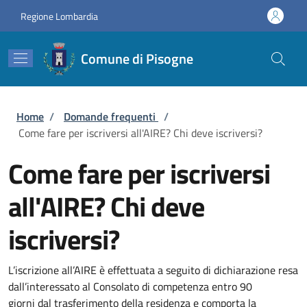
Salta al contenuto principale
Skip to footer content
Regione Lombardia
Comune di Pisogne
Briciole di pane
Home
/
Domande frequenti
/
Come fare per iscriversi all'AIRE? Chi deve iscriversi?
Come fare per iscriversi
all'AIRE? Chi deve
iscriversi?
L’iscrizione all’AIRE è effettuata a seguito di dichiarazione resa
dall’interessato al
Consolato di competenza
entro
90
giorni
dal
trasferimento della residenza
e comporta la