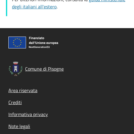
degli italiani all'estero
.
Comune di Pisogne
Footer menu
Area riservata
Crediti
Informativa privacy
Note legali