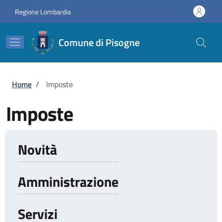
Salta al contenuto principale
Skip to footer content
Regione Lombardia
Comune di Pisogne
Briciole di pane
Home
/
Imposte
Imposte
Novità
Amministrazione
Servizi