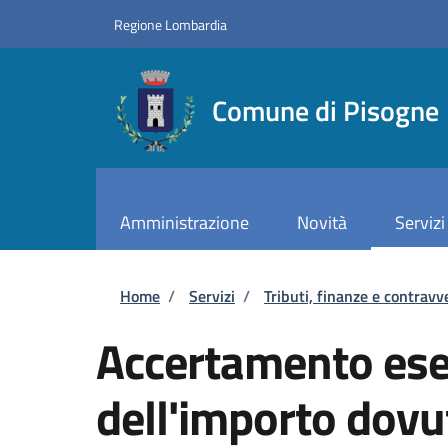
Salta al contenuto principale
Skip to footer content
Regione Lombardia
Comune di Pisogne
Amministrazione
Novità
Servizi
Briciole di pane
Home
/
Servizi
/
Tributi, finanze e contravv
Accertamento esec
dell'importo dovu