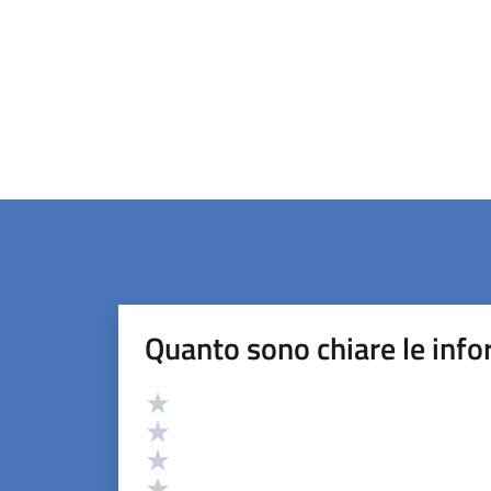
Quanto sono chiare le info
Valutazione
Valuta 5 stelle su 5
Valuta 4 stelle su 5
Valuta 3 stelle su 5
Valuta 2 stelle su 5