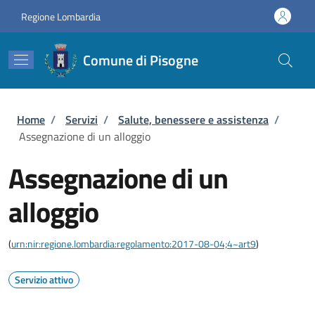
Salta al contenuto principale
Skip to footer content
Regione Lombardia
Comune di Pisogne
Briciole di pane
Home
/
Servizi
/
Salute, benessere e assistenza
/
Assegnazione di un alloggio
Assegnazione di un
alloggio
(
urn:nir:regione.lombardia:regolamento:2017-08-04;4~art9
)
Servizio attivo